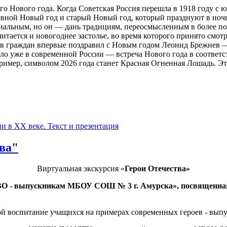
го Нового года. Когда Советская Россия перешла в 1918 году с 
вной Новый год и старый Новый год, который празднуют в ночь с 
ициальным, но он — дань традициям, переосмысленным в более п
тается и новогоднее застолье, во время которого принято смот
ров граждан впервые поздравил с Новым годом Леонид Брежнев — 
ло уже в современной России — встреча Нового года в соответс
ример, символом 2026 года станет Красная Огненная Лошадь. Э
и в XX веке. Текст и презентация
ва"
Виртуальная экскурсия «
Герои Отечества»
О - выпускникам МБОУ СОШ № 3 г. Амурска», посвященная
ой воспитание учащихся на примерах современных героев - вы