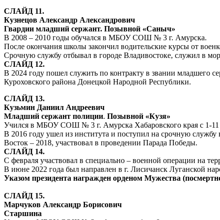
СЛАЙД 11.
Кузнецов Александр Александрович
Гвардии младший сержант. Позывной «Саныч»
В 2008 – 2010 годы обучался в МБОУ СОШ № 3 г. Амурска.
После окончания школы закончил водительские курсы от военк
Срочную службу отбывал в городе Владивостоке, служил в мор
СЛАЙД 12.
В 2024 году пошел служить по контракту в звании младшего се
Куроховского района Донецкой Народной Республики.
СЛАЙД 13.
Кузьмин Даниил Андреевич
Младший сержант полиции
.
Позывной «Кузя»
Учился в МБОУ СОШ № 3 г. Амурска Хабаровского края с 1-11 
В 2016 году ушел из института и поступил на срочную службу
Восток – 2018, участвовал в проведении Парада Победы.
СЛАЙД 14.
С февраля участвовал в специально – военной операции на те
В июне 2022 года был направлен в г. Лисичанск Луганской на
Указом президента награжден орденом Мужества (посмертно
СЛАЙД 15.
Марчуков Александр Борисович
Старшина