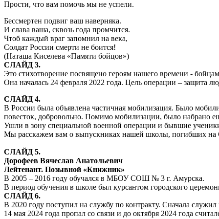
Прости, что вам помочь мы не успели.
Бессмертен подвиг ваш наверняка.
И слава ваша, сквозь года промчится.
Чтоб каждый враг запомнил на века,
Солдат России смерти не боится!
(Наташа Киселева «Памяти бойцов»)
СЛАЙД 3.
Это стихотворение посвящено героям нашего времени - бойца
Она началась 24 февраля 2022 года. Цель операции – защита 
СЛАЙД 4.
В России была объявлена частичная мобилизация. Было мобил
повесток, добровольно. Помимо мобилизации, было набрано 
Ушли в зону специальной военной операции и бывшие ученики
Мы расскажем вам о выпускниках нашей школы, погибших на 
СЛАЙД 5.
Дорофеев Вячеслав Анатольевич
Лейтенант. Позывной «Книжник»
В 2005 – 2016 году обучался в МБОУ СОШ № 3 г. Амурска.
В период обучения в школе был курсантом городского церемон
СЛАЙД 6.
В 2020 году поступил на службу по контракту. Сначала служил в
14 мая 2024 года пропал со связи и до октября 2024 года счит