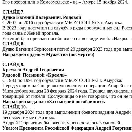
Его похоронили в Комсомольске - на – Амуре 15 ноября 2024.
СЛАЙД 7.
Дудко Евгений Валерьевич
. Рядовой
С 2007 по 2016 год обучался в МБОУ СОШ № 3 г. Амурска.
В 2023 году поступил на службу в ряды вооруженных сил Росс
года связь с Женей пропала.
Евгений был признан погибшим со слов свидетелей: «Накрыл т
СЛАЙД 8.
Дудко Евгений Борисович погиб 20 декабря 2023 года при вып
Награжден орденом Мужества (посмертно)
СЛАЙД 9.
Кремлев Андрей Георгиевич
Рядовой. Позывной «Кремль»
С 1983 по 1991 год обучался в МБОУ СОШ №3 г. Амурска.
Перед уходом на Специальную военную операцию Андрей сказал
Ушел добровольцем 28 февраля 2024 года. Прошел двухнедельн
товарищей от гибели. Сослуживцы о нем говорили, что он не пр
Награжден медалью «За спасений погибавших».
СЛАЙД 10.
19 декабря 2024 года при выполнении боевого задания Андрей
несовместимые с жизнью.
Андрей Георгиевич был женат, у него осталось 3 сыновей.
Указом Президента Российской Федерации Андрей Георгиеви