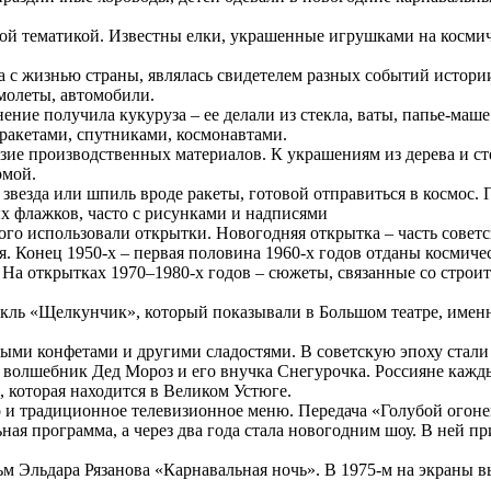
нной тематикой. Известны елки, украшенные игрушками на косм
а с жизнью страны, являлась свидетелем разных событий истор
молеты, автомобили.
ение получила кукуруза – ее делали из стекла, ваты, папье-маше
ракетами, спутниками, космонавтами.
зие производственных материалов. К украшениям из дерева и ст
рмой.
 звезда или шпиль вроде ракеты, готовой отправиться в космос
 флажков, часто с рисунками и надписями
того использовали открытки.
Новогодняя открытка – часть совет
. Конец 1950-х – первая половина 1960-х годов отданы космичес
. На открытках 1970–1980-х годов – сюжеты, связанные со стро
акль «Щелкунчик», который показывали в Большом театре, именно
дными конфетами и другими сладостями. В советскую эпоху стал
волшебник Дед Мороз и его внучка Снегурочка. Россияне кажд
 которая находится в Великом Устюге.
 и традиционное телевизионное меню. Передача «Голубой огоне
ая программа, а через два года стала новогодним шоу. В ней п
льм Эльдара Рязанова «Карнавальная ночь». В 1975-м на экраны