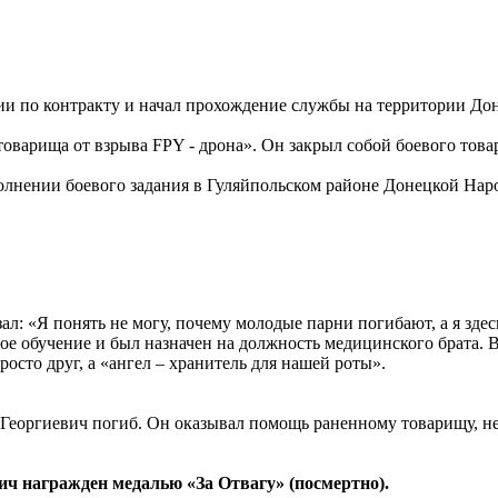
ии по контракту и начал прохождение службы на территории Дон
оварища от взрыва FPY - дрона». Он закрыл собой боевого това
олнении боевого задания в Гуляйпольском районе Донецкой Нар
: «Я понять не могу, почему молодые парни погибают, а я здесь
ое обучение и был назначен на должность медицинского брата. 
осто друг, а «ангел – хранитель для нашей роты».
 Георгиевич погиб. Он оказывал помощь раненному товарищу, не 
ч награжден медалью «За Отвагу» (посмертно).