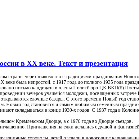
оссии в XX веке. Текст и презентация
ом страны через знакомство с традициями празднования Нового
X веке была непростой, с 1917 года до полного 1935 года празд
бликовано письмо кандидата в члены Политбюро ЦК ВКП(б) Пост
проведении вечеров учащейся молодежи, посвященных встрече Н
открываются елочные базары. С этого времени Новый год стано
дным. Новый год становится и самым любимым семейным праздни
инают складываться в конце 1930-х годов. С 1937 года в Колонн
Большом Кремлевском Дворце, а с 1976 года во Дворце съездов.
риглашению. Приглашения на елки делались с душой и фантазие
 праздничные хороводы, детей одевали в новогодние карнавал