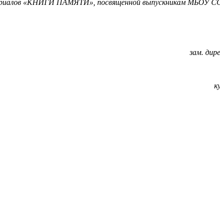
териалов «КНИГИ ПАМЯТИ», посвященной выпускникам МБОУ СО
зам. ди
к