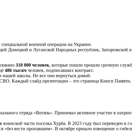
м специальной военной операции на Украине.
людей Донецкой и Луганской Народных республик, Запорожской и
изовано
318 000 человек
, которые пошли прошли срочную служб
ещё
486 тысяч
человек, подписавших контракт.
 нашей школы. Не все они вернуться домой.
СВО. Каждый слайд презентации – это страница Книги Памяти
иального отряда «Витязь». Принимал активное участие в патри
 воинской части поселка Хурба. В 2023 году был переведен в гор
ался «без вести пропавшим». В октябре пришло извещение о гибе