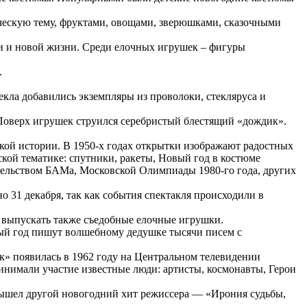
ическую тему, фруктами, овощами, зверюшками, сказочными
ии и новой жизни. Среди елочных игрушек – фигуры
.
екла добавились экземпляры из проволоки, стекляруса и
. Поверх игрушек струился серебристый блестящий «дождик».
ской истории. В 1950-х годах открытки изображают радостных
кой тематике: спутники, ракеты, Новый год в костюме
ительством БАМа, Московской Олимпиады 1980-го года, других
 31 декабря, так как события спектакля происходили в
и выпускать также съедобные елочные игрушки.
ый год пишут волшебному дедушке тысячи писем с
к» появилась в 1962 году на Центральном телевидении
ринимали участие известные люди: артисты, космонавты, Герои
 вышел другой новогодний хит режиссера — «Ирония судьбы,