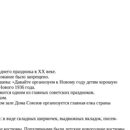
днего праздника в ХХ веке.
нование было запрещено.
ышева: «Давайте организуем к Новому году детям хорошую
ового 1936 года.
вится одним из главных советских праздников.
ком.
ом зале Дома Союзов организуется главная елка страны
й: в виде складных ширмочек, выдвижных вкладок, писем-
ьные костюмы. Популярными были детские новогодние костюмы