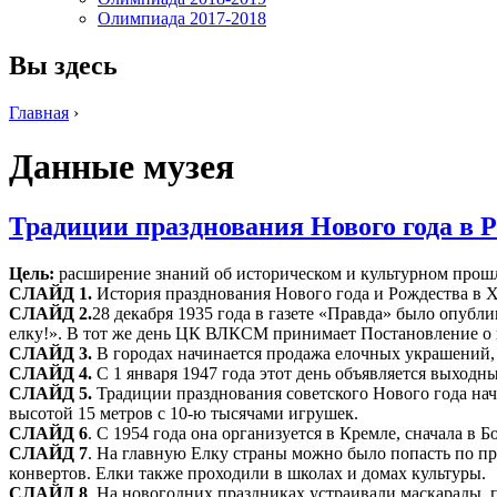
Олимпиада 2017-2018
Вы здесь
Главная
›
Данные музея
Традиции празднования Нового года в Р
Цель:
расширение знаний об историческом и культурном прошл
СЛАЙД 1.
История празднования Нового года и Рождества в X
СЛАЙД 2.
28 декабря 1935 года в газете «Правда» было опу
елку!». В тот же день ЦК ВЛКСМ принимает Постановление о 
СЛАЙД 3.
В городах начинается продажа елочных украшений, 
СЛАЙД 4.
С 1 января 1947 года этот день объявляется выхо
СЛАЙД 5.
Традиции празднования советского Нового года нач
высотой 15 метров с 10-ю тысячами игрушек.
СЛАЙД 6
. С 1954 года она организуется в Кремле, сначала в 
СЛАЙД 7
. На главную Елку страны можно было попасть по п
конвертов. Елки также проходили в школах и домах культуры.
СЛАЙД 8
. На новогодних праздниках устраивали маскарады,