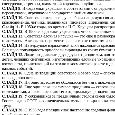
снегурочки, стрекозы, шахматной королевы, клубнички.
СЛАЙД 9
. Иногда елки украшали в соответствии с определе
персонажами, игрушками с государственной символикой.
СЛАЙД 10.
Советская елочная игрушка была напрямую связан
красноармейца, летчика, полярников, пионеров, дирижабли, са
Слайд 11.
В 1950-е годы, во времена Н.С. Хрущева распростран
СЛАЙД 12
. В 1960-е годы елки украсились многочисленными 
СЛАЙД 13.
Советская елочная игрушка — это еще и разнообра
пластмассы. Авторы экспериментировали также с цветом и фо
СЛАЙД 14
. На верхушке наряженной елки находились красная
Большую популярность приобрели гирлянды из ярких бумажных
СЛАЙД 15.
Люди поздравляли друг друга с праздником,
для э
детей, лепящих снеговиков, изготовляющих елочные украшения
космонавта, прилетающий на землю в космической ракете и др
важных событий.
СЛАЙД 16.
Одна из традиций советского Нового года – спект
новогоднюю ночь.
СЛАЙД 17.
Ни одно застолье не обходилось без чая с шокола
СЛАЙД 18.
Еще один важный символ праздника — сказочный 
пожеланиями, а также посещают его официальную резиденцию,
СЛАЙД 19.
У собравшихся за праздничным столом семей было
Гостелерадио СССР как еженедельная музыкально-развлекательн
труда.
СЛАЙД 20.
С 1956 года праздничное настроение создавал фи
или С легким паром».