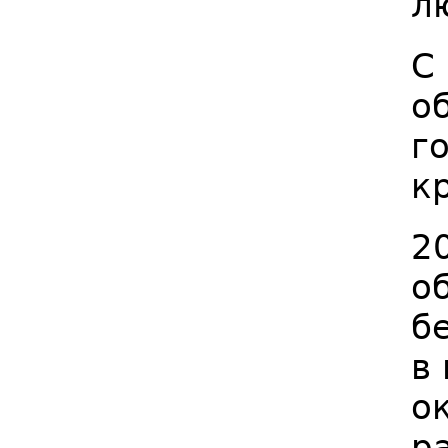
л
С
о
г
к
2
о
б
в
о
р