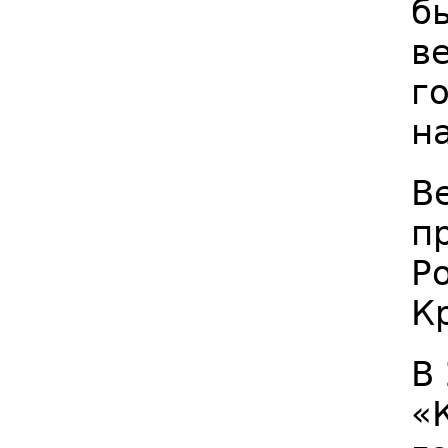
б
в
г
н
В
п
Р
К
В
«