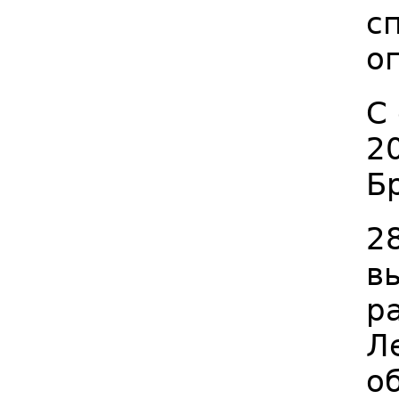
с
о
С
2
Б
2
в
р
Л
о