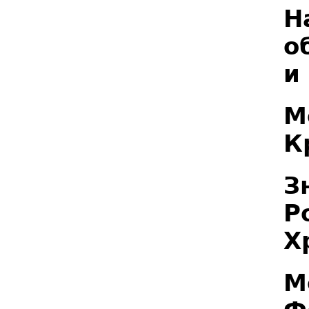
Н
о
и
М
К
З
Р
Х
М