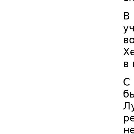
В
у
в
Х
в
С
б
Л
р
н