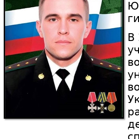
Ю
г
В
у
в
у
в
У
р
д
с