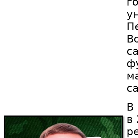
г
у
П
В
с
ф
м
с
В
в
р