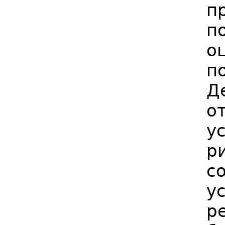
п
п
о
п
Д
о
у
р
с
у
р