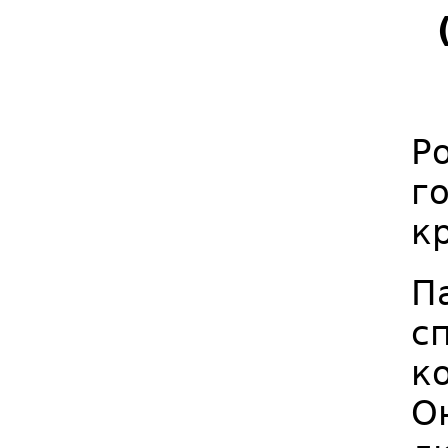
Р
г
к
П
с
к
О