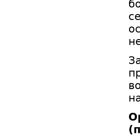
б
с
о
н
З
п
в
н
О
(