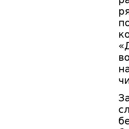
р
п
к
«
в
н
ч
З
с
б