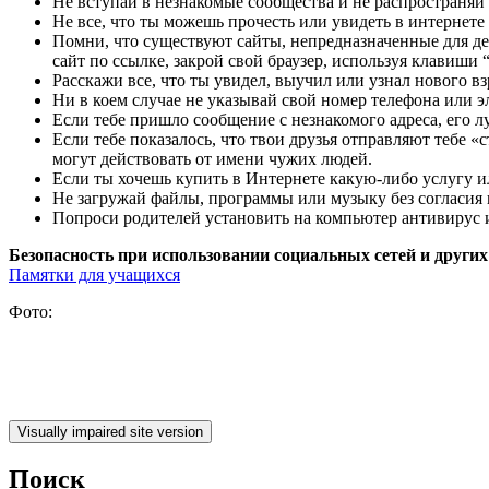
Не вступай в незнакомые сообщества и не распространя
Не все, что ты можешь прочесть или увидеть в интернете
Помни, что существуют сайты, непредназначенные для дет
сайт по ссылке, закрой свой браузер, используя клавиши “ct
Расскажи все, что ты увидел, выучил или узнал нового вз
Ни в коем случае не указывай свой номер телефона или э
Если тебе пришло сообщение с незнакомого адреса, его л
Если тебе показалось, что твои друзья отправляют тебе
могут действовать от имени чужих людей.
Если ты хочешь купить в Интернете какую-либо услугу ил
Не загружай файлы, программы или музыку без согласия 
Попроси родителей установить на компьютер антивирус и
Безопасность при использовании социальных сетей и других
Памятки для учащихся
Фото:
Поиск