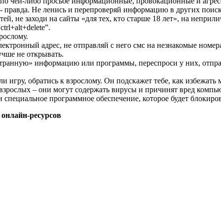
й по чей-либо просьбе информационные, провокационные и агре
 - правда. Не ленись и перепроверяй информацию в других поис
ей, не заходи на сайты «для тех, кто старше 18 лет», на неприл
rl+alt+delete”.
рослому.
лектронный адрес, не отправляй с него смс на незнакомые номер
учше не открывать.
 «странную» информацию или программы, переспроси у них, отп
и игру, обратись к взрослому. Он подскажет тебе, как избежать
взрослых – они могут содержать вирусы и причинят вред компью
 специальное программное обеспечение, которое будет блокиров
 онлайн-ресурсов