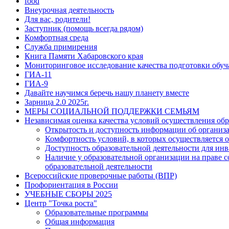
food
Внеурочная деятельность
Для вас, родители!
Заступник (помощь всегда рядом)
Комфортная среда
Служба примирения
Книга Памяти Хабаровского края
Мониторинговое исследование качества подготовки обу
ГИА-11
ГИА-9
Давайте научимся беречь нашу планету вместе
Зарница 2.0 2025г.
МЕРЫ СОЦИАЛЬНОЙ ПОДДЕРЖКИ СЕМЬЯМ
Независимая оценка качества условий осуществления обр
Открытость и доступность информации об организ
Комфортность условий, в которых осуществляется о
Доступность образовательной деятельности для ин
Наличие у образовательной организации на праве 
образовательной деятельности
Всероссийские проверочные работы (ВПР)
Профориентация в России
УЧЕБНЫЕ СБОРЫ 2025
Центр "Точка роста"
Образовательные программы
Общая информация