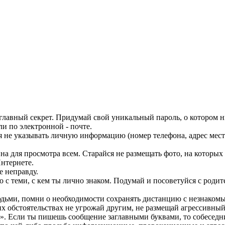
главный секрет. Придумай свой уникальный пароль, о котором н
ли по электронной - почте.
я не указывать личную информацию (номер телефона, адрес места
а для просмотра всем. Старайся не размещать фото, на которых 
Интернете.
е неправду.
о с теми, с кем ты лично знаком. Подумай и посоветуйся с родит
дьми, помни о необходимости сохранять дистанцию с незнаком
их обстоятельствах не угрожай другим, не размещай агрессивны
т». Если ты пишешь сообщение заглавными буквами, то собеседн