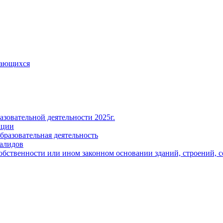
чающихся
азовательной деятельности 2025г.
ации
бразовательная деятельность
валидов
собственности или ином законном основании зданий, строений,