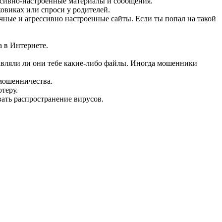
ссивно-настроенные материалы и сообщения.
ковиках или спроси у родителей.
ичные и агрессивно настроенные сайты. Если ты попал на такой
а в Интернете.
равляли ли они тебе какие-либо файлы. Иногда мошенники
 мошенничества.
теру.
ать распространение вирусов.