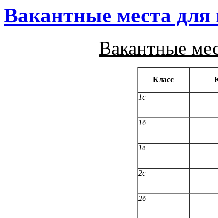
Вакантные места для 
Вакантные мест
Класс
К
1а
1б
1в
2а
2б