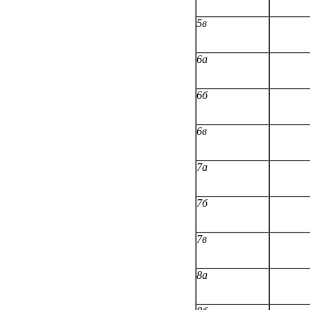
5в
6а
6б
6в
7а
7б
7в
8а