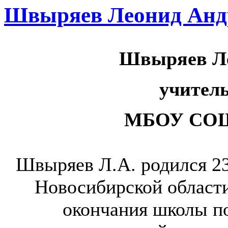
Швыряев Леонид Анд
Швыряев Ле
учител
МБОУ СОШ 
Швыряев Л.А. родился 23
Новосибирской области
окончания школы п