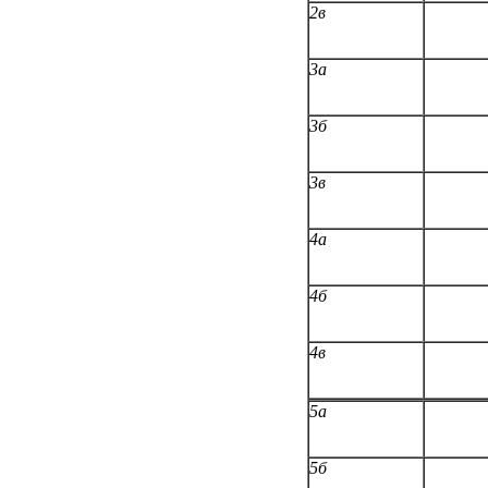
2в
3а
3б
3в
4а
4б
4в
5а
5б