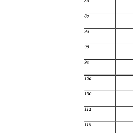
8б
8в
9а
9б
9в
10а
10б
11а
11б