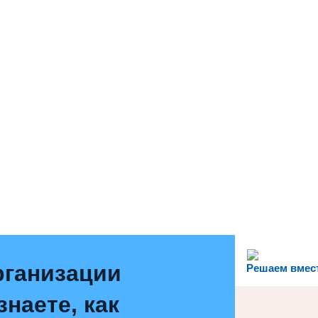
рганизации
Решаем вмес
наете, как