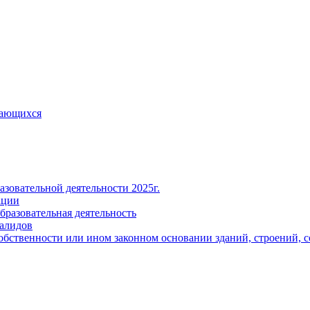
чающихся
азовательной деятельности 2025г.
ации
бразовательная деятельность
валидов
собственности или ином законном основании зданий, строений,